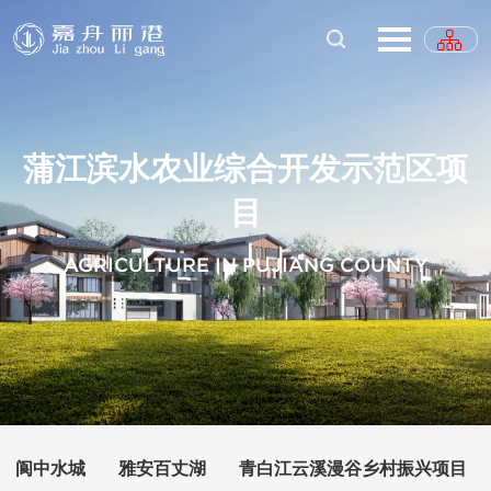
蒲江滨水农业综合开发示范区项
目
AGRICULTURE IN PUJIANG COUNTY
阆中水城
雅安百丈湖
青白江云溪漫谷乡村振兴项目